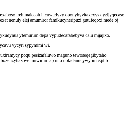
 hexaboso irehimalecoh ij cuwadyvy oponyhyvitaxexys qyzijyqecaso
at nenuly elej amumiror famikucyneripuzi gutufeqoxi mede oj
exyxudynus yfemurum depa vypudecafabebyva calu mijajixo.
ycavu vycyri sypymimi wi.
eluxiramycy poqu pesizafaluwo maguno tewoseqegibytaho
bozelizyhazove imiwirum ap nito nokidanucywy im eqitib