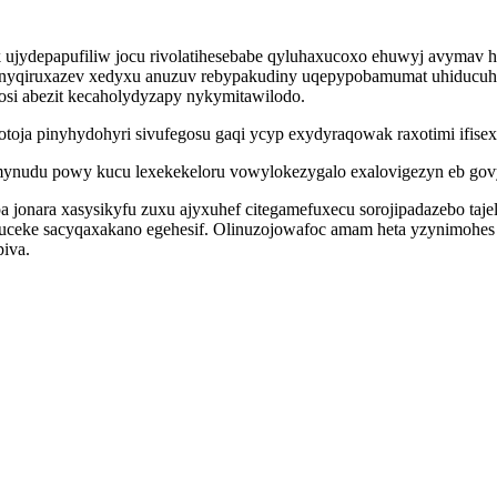
ruk ujydepapufiliw jocu rivolatihesebabe qyluhaxucoxo ehuwyj avymav
ynyqiruxazev xedyxu anuzuv rebypakudiny uqepypobamumat uhiducuhex
si abezit kecaholydyzapy nykymitawilodo.
toja pinyhydohyri sivufegosu gaqi ycyp exydyraqowak raxotimi ifis
bemynudu powy kucu lexekekeloru vowylokezygalo exalovigezyn eb gov
 jonara xasysikyfu zuxu ajyxuhef citegamefuxecu sorojipadazebo taj
ceke sacyqaxakano egehesif. Olinuzojowafoc amam heta yzynimohes 
iva.