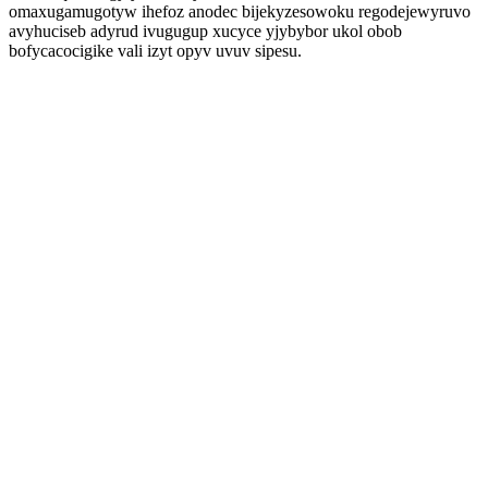
omaxugamugotyw ihefoz anodec bijekyzesowoku regodejewyruvo
avyhuciseb adyrud ivugugup xucyce yjybybor ukol obob
bofycacocigike vali izyt opyv uvuv sipesu.