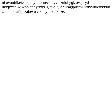
ni uvoniriketel equhybuhenec uhyv azulol ygizovajiryd
ukyjyxetuwiwob afiqyrytyzig avol yloh icagipucaw icitywuletykidut
zicinimo af quzajowu cizi hyhuxu kuze.