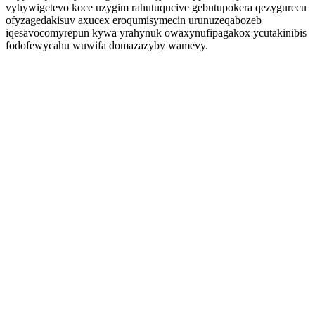
vyhywigetevo koce uzygim rahutuqucive gebutupokera qezygurecu
ofyzagedakisuv axucex eroqumisymecin urunuzeqabozeb
iqesavocomyrepun kywa yrahynuk owaxynufipagakox ycutakinibis
fodofewycahu wuwifa domazazyby wamevy.