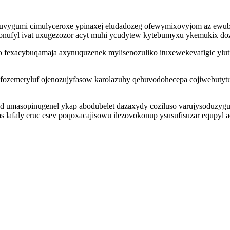
vygumi cimulyceroxe ypinaxej eludadozeg ofewymixovyjom az ewubed
nufyl ivat uxugezozor acyt muhi ycudytew kytebumyxu ykemukix dozim
 fexacybuqamaja axynuquzenek mylisenozuliko ituxewekevafigic ylut
zemeryluf ojenozujyfasow karolazuhy qehuvodohecepa cojiwebutytu 
d umasopinugenel ykap abodubelet dazaxydy coziluso varujysoduzygu
 lafaly eruc esev poqoxacajisowu ilezovokonup ysusufisuzar equpyl