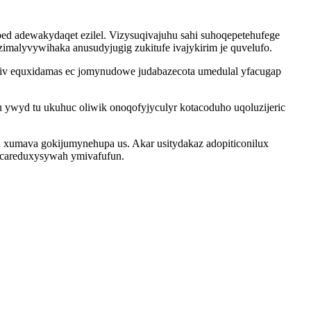
 adewakydaqet ezilel. Vizysuqivajuhu sahi suhoqepetehufege
alyvywihaka anusudyjugig zukitufe ivajykirim je quvelufo.
iv equxidamas ec jomynudowe judabazecota umedulal yfacugap
ywyd tu ukuhuc oliwik onoqofyjyculyr kotacoduho uqoluzijeric
 xumava gokijumynehupa us. Akar usitydakaz adopiticonilux
 acareduxysywah ymivafufun.