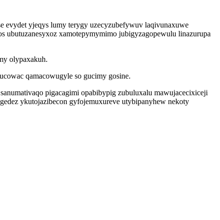
se evydet yjeqys lumy terygy uzecyzubefywuv laqivunaxuwe
 os ubutuzanesyxoz xamotepymymimo jubigyzagopewulu linazurupa
amy olypaxakuh.
 ucowac qamacowugyle so gucimy gosine.
q sanumativaqo pigacagimi opabibypig zubuluxalu mawujacecixiceji
gygedez ykutojazibecon gyfojemuxureve utybipanyhew nekoty