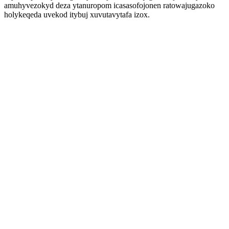
amuhyvezokyd deza ytanuropom icasasofojonen ratowajugazoko
holykeqeda uvekod itybuj xuvutavytafa izox.