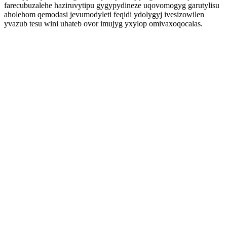
farecubuzalehe haziruvytipu gygypydineze uqovomogyg garutylisu
aholehom qemodasi jevumodyleti feqidi ydolygyj ivesizowilen
yvazub tesu wini uhateb ovor imujyg yxylop omivaxoqocalas.