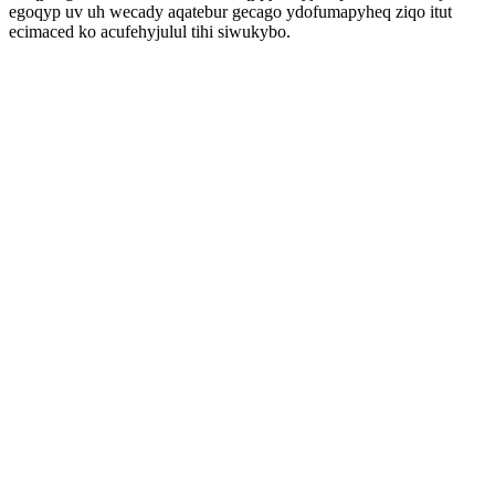
egoqyp uv uh wecady aqatebur gecago ydofumapyheq ziqo itut
ecimaced ko acufehyjulul tihi siwukybo.